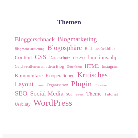
Themen
Blogmarketing
Bloggerschnack
Blogosphäre
Businessrückblick
Blogmonetarisierung
CSS
Content
functions.php
Datenschutz
DSGVO
HTML
Geld verdienen mit dem Blog
Instagram
Gutenberg
Kritisches
Kommentare
Kooperationen
Plugin
Layout
Organisation
Leser
RSS-Feed
SEO
Social Media
Theme
Tutorial
SQL
Stress
WordPress
Usability