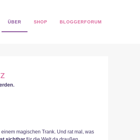
ÜBER
SHOP
BLOGGERFORUM
rz
werden.
u einem magischen Trank. Und rat mal, was
st sichtbar
für die Welt da draußen.