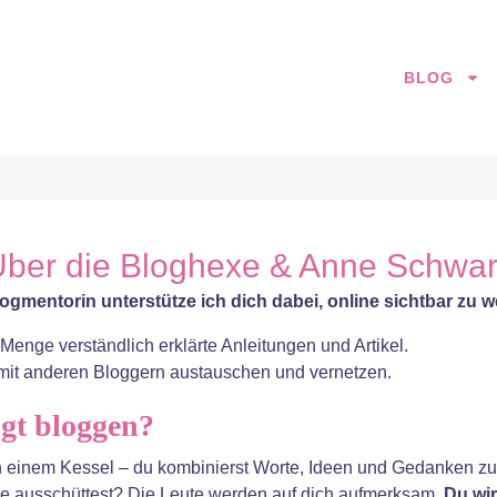
BLOG
ber die Bloghexe & Anne Schwa
ogmentorin unterstütze ich dich dabei, online sichtbar zu 
Menge verständlich erklärte Anleitungen und Artikel.
mit anderen Bloggern austauschen und vernetzen.
ngt bloggen?
in einem Kessel – du kombinierst Worte, Ideen und Gedanken z
ne ausschüttest? Die Leute werden auf dich aufmerksam.
Du wir