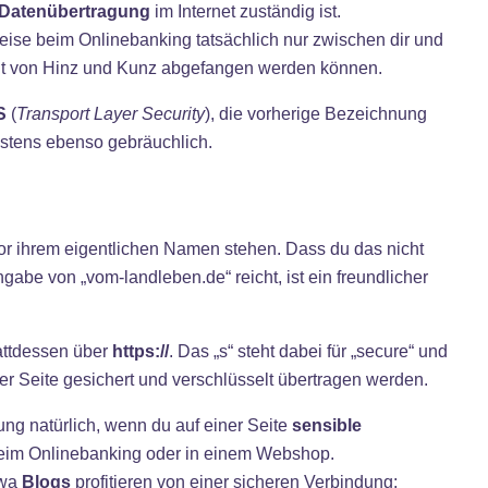
 Datenübertragung
im Internet zuständig ist.
eise beim Onlinebanking tatsächlich nur zwischen dir und
ht von Hinz und Kunz abgefangen werden können.
S
(
Transport Layer Security
), die vorherige Bezeichnung
estens ebenso gebräuchlich.
vor ihrem eigentlichen Namen stehen. Dass du das nicht
gabe von „vom-landleben.de“ reicht, ist ein freundlicher
tattdessen über
https://
. Das „s“ steht dabei für „secure“ und
er Seite gesichert und verschlüsselt übertragen werden.
ung natürlich, wenn du auf einer Seite
sensible
beim Onlinebanking oder in einem Webshop.
twa
Blogs
profitieren von einer sicheren Verbindung: