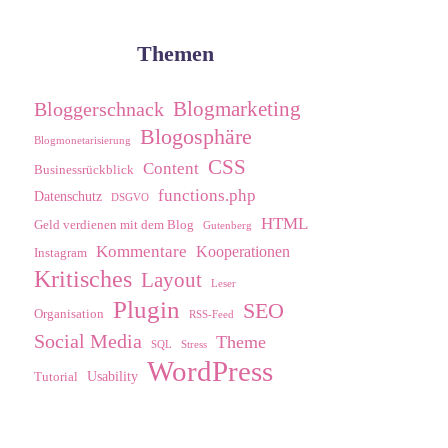
Themen
Blogmarketing
Bloggerschnack
Blogosphäre
Blogmonetarisierung
CSS
Content
Businessrückblick
functions.php
Datenschutz
DSGVO
HTML
Geld verdienen mit dem Blog
Gutenberg
Kommentare
Kooperationen
Instagram
Kritisches
Layout
Leser
Plugin
SEO
Organisation
RSS-Feed
Social Media
Theme
SQL
Stress
WordPress
Usability
Tutorial