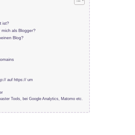
 ist?
 mich als Blogger?
meinen Blog?
Domains
p:// auf https:// um
er
ster Tools, bei Google Analytics, Matomo etc.