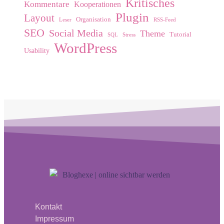
Kritisches
Kommentare
Kooperationen
Plugin
Layout
Organisation
Leser
RSS-Feed
SEO
Social Media
Theme
Tutorial
SQL
Stress
WordPress
Usability
Kontakt
Impressum