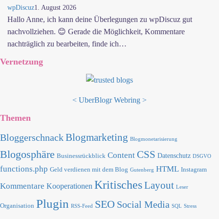
wpDiscuz
1. August 2026
Hallo Anne, ich kann deine Überlegungen zu wpDiscuz gut
nachvollziehen. 😊 Gerade die Möglichkeit, Kommentare
nachträglich zu bearbeiten, finde ich…
Vernetzung
<
UberBlogr Webring
>
Themen
Blogmarketing
Bloggerschnack
Blogmonetarisierung
Blogosphäre
CSS
Content
Datenschutz
Businessrückblick
DSGVO
functions.php
HTML
Geld verdienen mit dem Blog
Instagram
Gutenberg
Kritisches
Layout
Kommentare
Kooperationen
Leser
Plugin
SEO
Social Media
Organisation
RSS-Feed
SQL
Stress